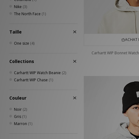
Nike
(3)
The North Face
(1)
Taille
ACHAT 
One size
(4)
Carhartt WIP Bonnet Watch
Collections
Carhartt WIP Watch Beanie
(2)
Carhartt WIP Chase
(1)
Couleur
Noir
(2)
Gris
(1)
Marron
(1)