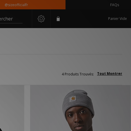
@sizeofficialfr
FAQs
ercher
Panier Vide
Tout Montrer
4 Produits Trouvés: