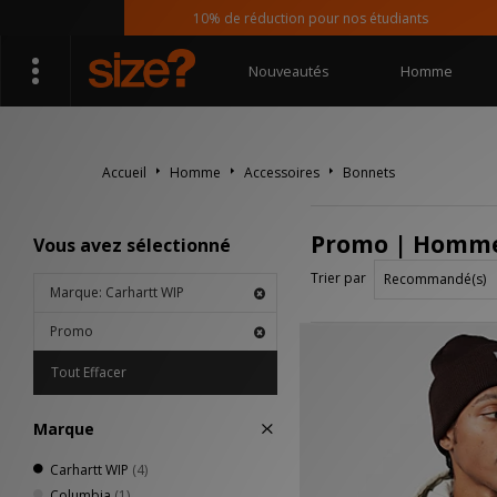
10% de réduction pour nos étudiants
Nouveautés
Homme
Accueil
Homme
Accessoires
Bonnets
Promo | Homme 
Vous avez sélectionné
Trier par
Marque: Carhartt WIP
Promo
Tout Effacer
Marque
Carhartt WIP
(4)
Columbia
(1)