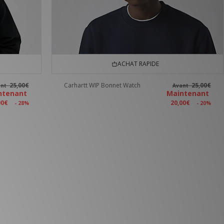
ACHAT RAPIDE
25,00€
Carhartt WIP Bonnet Watch
25,00€
ant
Avant
ntenant
Maintenant
00€
20,00€
- 28%
- 20%