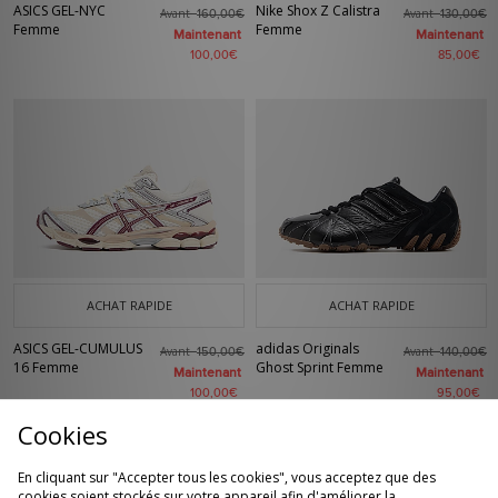
ASICS GEL-NYC
Nike Shox Z Calistra
Avant
Avant
160,00€
130,00€
Femme
Femme
Maintenant
Maintenant
100,00€
85,00€
ACHAT RAPIDE
ACHAT RAPIDE
ASICS GEL-CUMULUS
adidas Originals
Avant
Avant
150,00€
140,00€
16 Femme
Ghost Sprint Femme
Maintenant
Maintenant
100,00€
95,00€
Cookies
En cliquant sur "Accepter tous les cookies", vous acceptez que des
cookies soient stockés sur votre appareil afin d'améliorer la