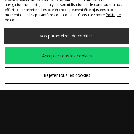
navigation sur le site, d'analyser son utilisation et de contribuer à nos
efforts de marketing. Les préférences peuvent être ajustées à tout
moment dans les paramètres des cookies. Consultez notre
Politique
de cookies
Vos paramètres de cookies
ACHAT RAPIDE
ACHAT RAPIDE
PUMA Speedcat
adidas Originals
Avant
Avant
100,00€
120,00€
Accepter tous les cookies
Ballet Snake Print
Handball Spezial
Maintenant
Maintenant
Femme
Loafer Femme
65,00€
60,00€
Rejeter tous les cookies
ACHAT RAPIDE
ACHAT RAPIDE