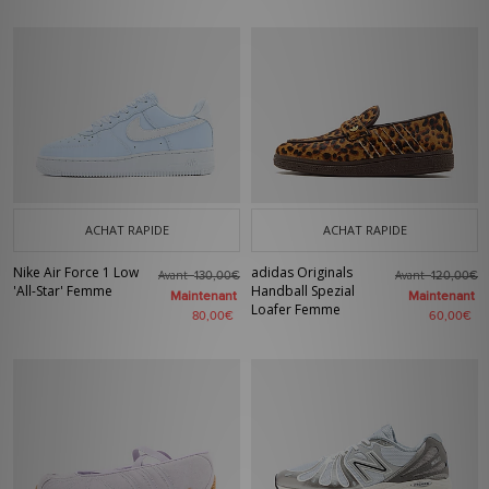
ACHAT RAPIDE
ACHAT RAPIDE
Nike Air Force 1 Low
adidas Originals
Avant
Avant
130,00€
120,00€
'All-Star' Femme
Handball Spezial
Maintenant
Maintenant
Loafer Femme
80,00€
60,00€