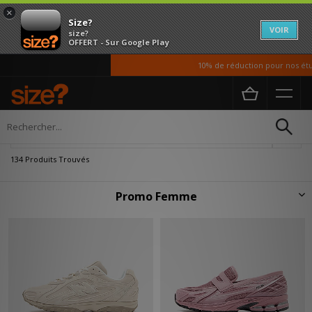
×
Size?
VOIR
size?
OFFERT - Sur Google Play
10% de réduction pour nos étudiants
Accueil
Femme
Affiner
134 Produits Trouvés
Promo Femme
Découvrez notre sélection de vêtements, chaussures et accessoires pour
femme en promo, avec des modèles d'archives adidas Originals, des
silhouettes innovantes Nike ainsi que des t-shirts Carhartt WIP et Ragged
Priest.