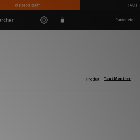
@sizeofficialfr
FAQs
ercher
Panier Vide
Tout Montrer
Produit: