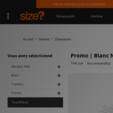
10% de réduction pour nos étudiants
Nouveautés
Homme
Accueil
Femme
Chaussures
Promo | Blanc 
Vous avez sélectionné
Trier par
Marque: Nike
Blanc
Trainers
Promo
Tout Effacer