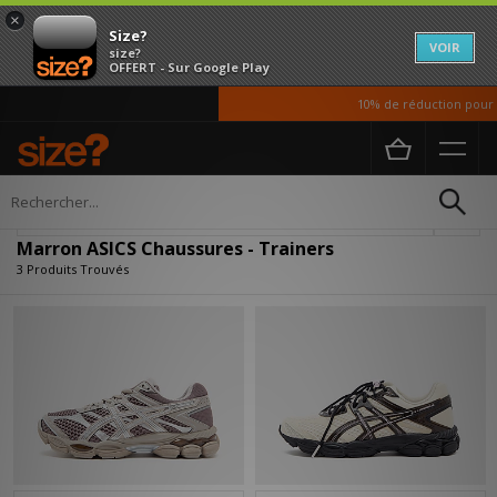
×
Size?
VOIR
size?
OFFERT - Sur Google Play
10% de réduction pour n
Accueil
Femme
Chaussures
Affiner
Marron ASICS Chaussures - Trainers
3 Produits Trouvés