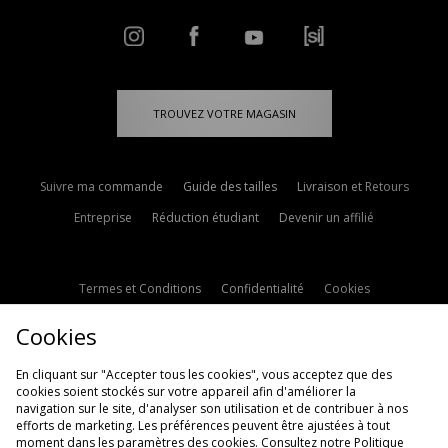
TROUVEZ VOTRE MAGASIN
Suivre ma commande
Guide des tailles
Livraison et Retours
Entreprise
Réduction étudiant
Devenir un affilié
Termes et Conditions
Confidentialité
Cookies
Paramètres des cookies
Contactez-nous
Cookies
Politique d'avis en ligne
Modern Slavery Statement
En cliquant sur "Accepter tous les cookies", vous acceptez que des
cookies soient stockés sur votre appareil afin d'améliorer la
navigation sur le site, d'analyser son utilisation et de contribuer à nos
efforts de marketing. Les préférences peuvent être ajustées à tout
moment dans les paramètres des cookies. Consultez notre
Politique