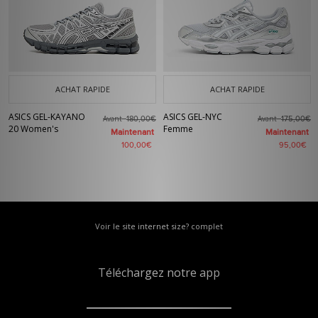
ACHAT RAPIDE
ACHAT RAPIDE
ASICS GEL-KAYANO
ASICS GEL-NYC
Avant
Avant
180,00€
175,00€
20 Women's
Femme
Maintenant
Maintenant
100,00€
95,00€
Voir le site internet size? complet
Téléchargez notre app