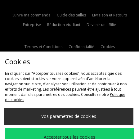
Suivre ma commande
Guide des tailles
Livraison et Retours
Entreprise
Réduction étudiant
Devenir un affilié
Termes et Conditions
Confidentialité
Cookies
Paramètres des cookies
Contactez-nous
Cookies
Politique d'avis en ligne
Modern Slavery Statement
En cliquant sur "Accepter tous les cookies", vous acceptez que des
cookies soient stockés sur votre appareil afin d'améliorer la
navigation sur le site, d'analyser son utilisation et de contribuer à nos
efforts de marketing. Les préférences peuvent être ajustées à tout
moment dans les paramètres des cookies. Consultez notre
Politique
de cookies
Livraison Vers
Vos paramètres de cookies
France
Nous acceptons les méthodes de paiement suivantes
Accepter tous les cookies