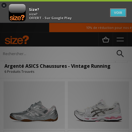
×
Size?
VOIR
size?
OFFERT - Sur Google Play
10% de réduction pour nos étu
Accueil
Femme
Chaussures
Affiner
Argenté ASICS Chaussures - Vintage Running
6 Produits Trouvés