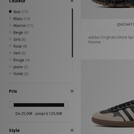
Couleur
Noir
(17)
Blanc
(13)
ACHAT 
Marron
(11)
Beige
(8)
adidas Originals Ghost Spr
Gris
(8)
Femme
Rose
(8)
Vert
(6)
Rouge
(4)
Jaune
(2)
Violet
(2)
Argenté
(1)
Crème
(1)
Prix
Or / dorée
(1)
Bleu
(11)
Style