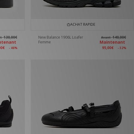
ACHAT RAPIDE
130,00€
New Balance 1906L Loafer
140,00€
nt
Avant
ntenant
Maintenant
Femme
00€
95,00€
- 46%
- 32%