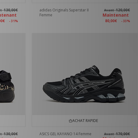
130,00€
adidas Originals Superstar II
120,00€
nt
Avant
ntenant
Maintenant
Femme
00€
80,00€
- 31%
- 33%
ACHAT RAPIDE
130,00€
ASICS GEL KAYANO 14 Femme
170,00€
nt
Avant