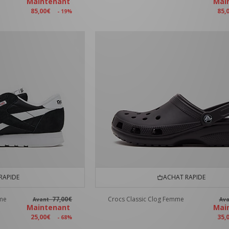
Maintenant
Mai
85,00€
85,
- 19%
RAPIDE
ACHAT RAPIDE
mme
77,00€
Crocs Classic Clog Femme
Avant
Av
Maintenant
Mai
25,00€
35,
- 68%