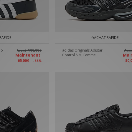
RAPIDE
ACHAT RAPIDE
do
100,00€
adidas Originals Adistar
Avant
Ava
Maintenant
Mai
Control 5 MJ Femme
65,00€
50,
- 35%