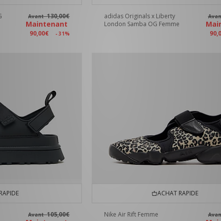
G
130,00€
adidas Originals x Liberty
Avant
Ava
Maintenant
Mai
London Samba OG Femme
90,00€
90,
- 31%
RAPIDE
ACHAT RAPIDE
105,00€
Nike Air Rift Femme
Avant
Ava