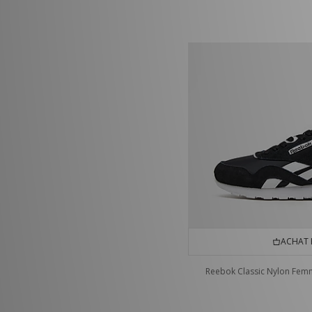
ACHAT 
Reebok Classic Nylon Fe