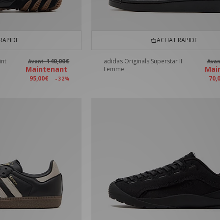
RAPIDE
ACHAT RAPIDE
int
140,00€
adidas Originals Superstar II
Avant
Ava
Maintenant
Mai
Femme
95,00€
70,
- 32%