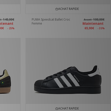
ACHAT RAPIDE
140,00€
PUMA Speedcat Ballet Croc
100,00€
nt
Avant
ntenant
Maintenant
Femme
00€
65,00€
- 25%
- 35%
ACHAT RAPIDE