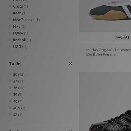
Crocs
(1)
Keen
(1)
New Balance
(1)
Nike
(2)
PUMA
(1)
ACHAT 
Reebok
(1)
UGG
(1)
adidas Originals Taekwon
Mei Ballet Femme
Taille
36
(12)
37
(11)
38
(11)
39
(5)
40
(4)
40.5
(1)
42
(1)