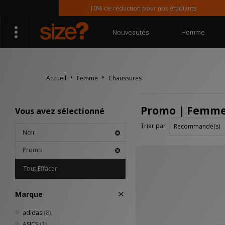
10% de réduction pour nos étudiants
Nouveautés
Homme
Accueil
Femme
Chaussures
Promo | Femme 
Vous avez sélectionné
Trier par
Noir
Promo
Tout Effacer
Marque
adidas
(8)
ASICS
(1)