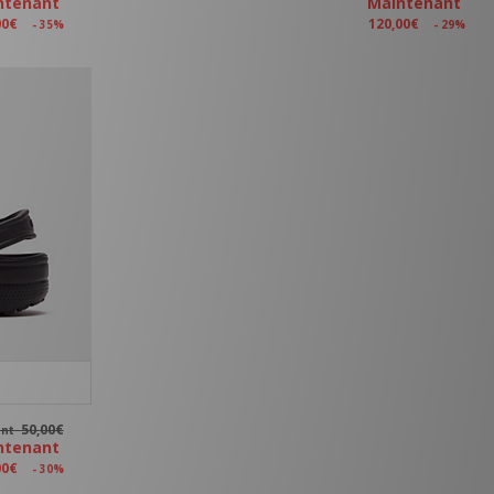
ntenant
Maintenant
00€
120,00€
- 35%
- 29%
50,00€
ant
ntenant
00€
- 30%