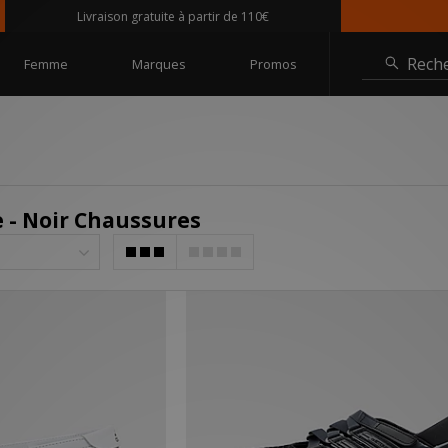
Livraison gratuite à partir de 110€
@si
Rech
Femme
Marques
Promos
- Noir Chaussures