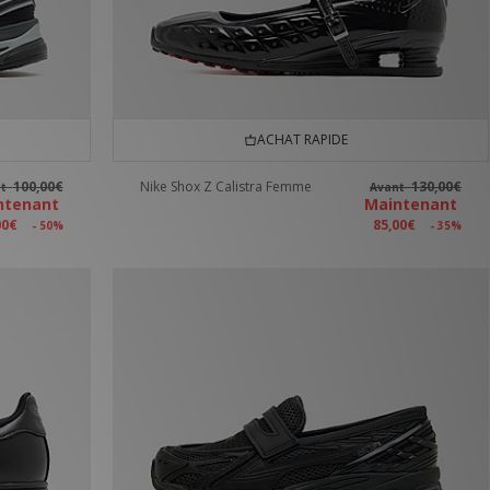
ACHAT RAPIDE
100,00€
Nike Shox Z Calistra Femme
130,00€
nt
Avant
ntenant
Maintenant
00€
85,00€
- 50%
- 35%