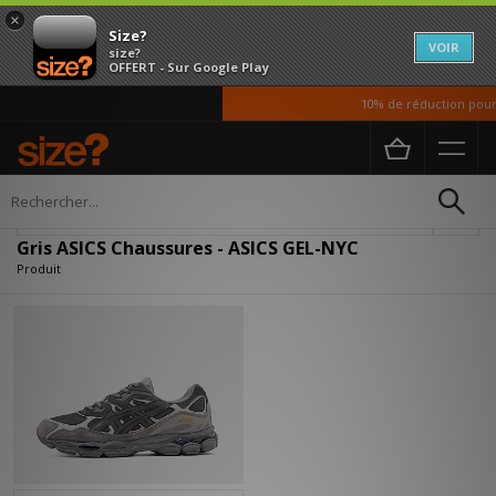
×
Size?
VOIR
size?
OFFERT - Sur Google Play
10% de réduction pour 
Accueil
Femme
Chaussures
Affiner
Gris ASICS Chaussures - ASICS GEL-NYC
Produit