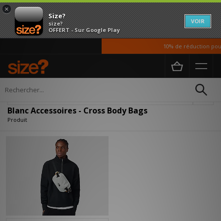
×
Size?
VOIR
size?
OFFERT - Sur Google Play
10% de réduction pour
Accueil
Femme
Accessoires
Affiner
Blanc Accessoires - Cross Body Bags
Produit