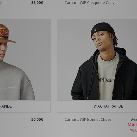
kull
35,00€
Carhartt WIP Casquette Canvas
RAPIDE
ACHAT RAPIDE
50,00€
Carhartt WIP Bonnet Chase
Av
Mai
18,