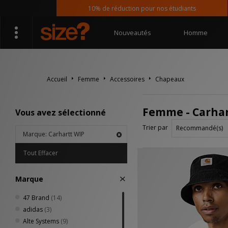
10% de réduction pour nos étudiants
Nouveautés
Homme
Accueil
Femme
Accessoires
Chapeaux
Femme - Carha
Vous avez sélectionné
Trier par
Marque: Carhartt WIP
Tout Effacer
Marque
47 Brand
(14)
adidas
(3)
Alte Systems
(9)