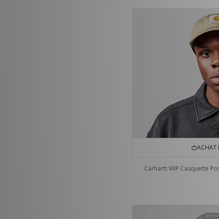
ACHAT 
Carhartt WIP Casquette Pos