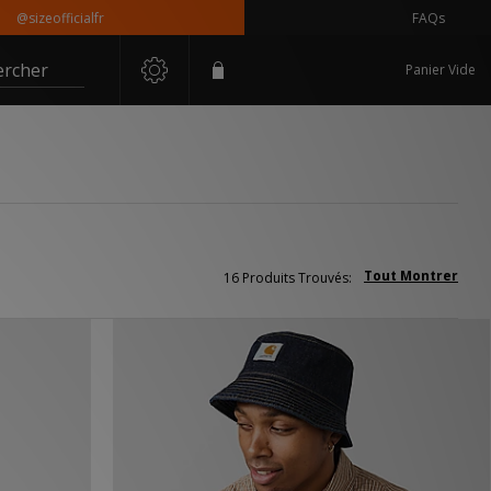
officialfr
FAQs
ercher
Panier Vide
Tout Montrer
16 Produits Trouvés: