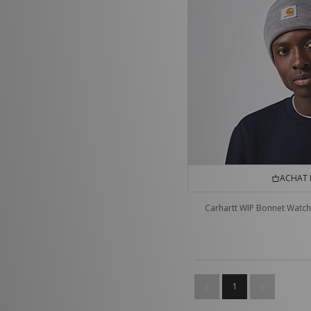
ACHAT 
Carhartt WIP Bonnet Watch
1