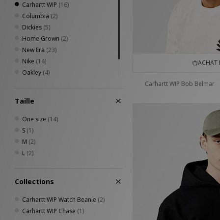
Carhartt WIP
(16)
Columbia
(2)
Dickies
(5)
Home Grown
(2)
New Era
(23)
Nike
(14)
ACHAT 
Oakley
(4)
The North Face
(1)
Carhartt WIP Bob Belmar
VISIT
(8)
Taille
One size
(14)
S
(1)
M
(2)
L
(2)
Collections
Carhartt WIP Watch Beanie
(2)
Carhartt WIP Chase
(1)