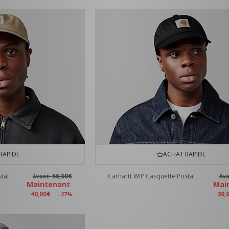
RAPIDE
ACHAT RAPIDE
tal
55,00€
Carhartt WIP Casquette Postal
Avant
Av
Maintenant
Mai
40,00€
30,
- 27%