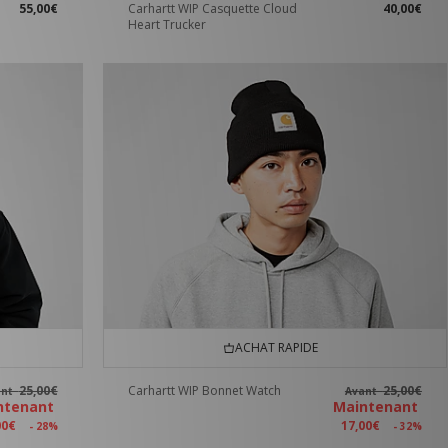
55,00€
Carhartt WIP Casquette Cloud
40,00€
Heart Trucker
ACHAT RAPIDE
25,00€
Carhartt WIP Bonnet Watch
25,00€
ant
Avant
ntenant
Maintenant
00€
17,00€
- 28%
- 32%