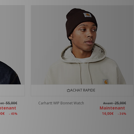
ACHAT RAPIDE
55,00€
Carhartt WIP Bonnet Watch
25,00€
ant
Avant
ntenant
Maintenant
00€
16,00€
- 45%
- 36%