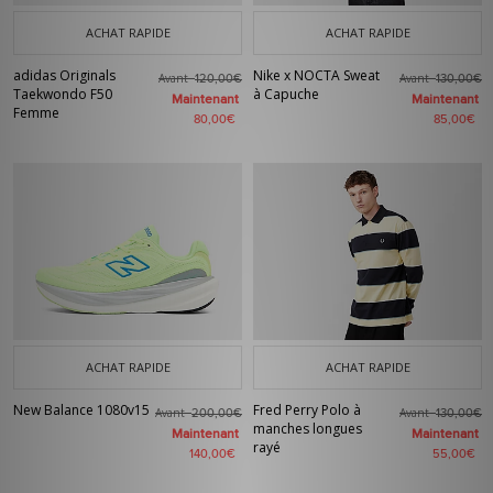
ACHAT RAPIDE
ACHAT RAPIDE
adidas Originals
Nike x NOCTA Sweat
Avant
Avant
120,00€
130,00€
Taekwondo F50
à Capuche
Maintenant
Maintenant
Femme
80,00€
85,00€
ACHAT RAPIDE
ACHAT RAPIDE
New Balance 1080v15
Fred Perry Polo à
Avant
Avant
200,00€
130,00€
manches longues
Maintenant
Maintenant
rayé
140,00€
55,00€