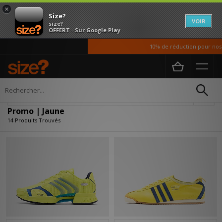
×
Size?
VOIR
size?
OFFERT - Sur Google Play
10% de réduction pour nos ét
Accueil
Promo | Jaune
Affiner
Promo | Jaune
14 Produits Trouvés