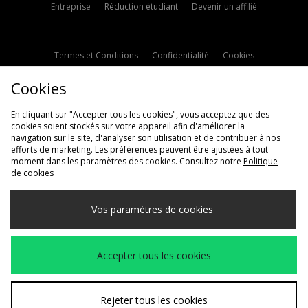
Entreprise
Réduction étudiant
Devenir un affilié
Termes et Conditions
Confidentialité
Cookies
Paramètres des cookies
Contactez-nous
Cookies
Politique d'avis en ligne
Modern Slavery Statement
En cliquant sur "Accepter tous les cookies", vous acceptez que des
cookies soient stockés sur votre appareil afin d'améliorer la
navigation sur le site, d'analyser son utilisation et de contribuer à nos
efforts de marketing. Les préférences peuvent être ajustées à tout
moment dans les paramètres des cookies. Consultez notre
Politique
de cookies
Livraison Vers
Vos paramètres de cookies
France
Nous acceptons les méthodes de paiement suivantes
Accepter tous les cookies
Voir le site internet de l'entreprise
www.jdplc.com
Rejeter tous les cookies