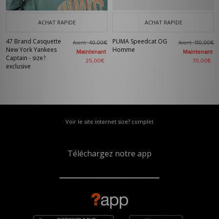
ACHAT RAPIDE
ACHAT RAPIDE
47 Brand Casquette
PUMA Speedcat OG
Avant
Avant
40,00€
110,00€
New York Yankees
Homme
Maintenant
Maintenant
Captain - size?
25,00€
70,00€
exclusive
Voir le site internet size? complet
Téléchargez notre app