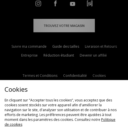
TROUVEZ VOTRE MAGASIN
Suivre ma commande
Guide des tailles
Livraison et Retours
Entreprise
Réduction étudiant
Devenir un affilié
Termes et Conditions
Confidentialité
Cookies
Paramètres des cookies
Contactez-nous
Cookies
Politique d'avis en ligne
Modern Slavery Statement
En cliquant sur "Accepter tous les cookies", vous acceptez que des
cookies soient stockés sur votre appareil afin d'améliorer la
navigation sur le site, d'analyser son utilisation et de contribuer à nos
efforts de marketing. Les préférences peuvent être ajustées à tout
moment dans les paramètres des cookies. Consultez notre
Politique
de cookies