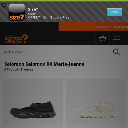
×
Size?
VOIR
size?
OFFERT - Sur Google Play
10% de réduction pour 
Accueil
Salomon Salomon RX Marie-Jeanne
Affiner
Salomon Salomon RX Marie-Jeanne
3 Produits Trouvés