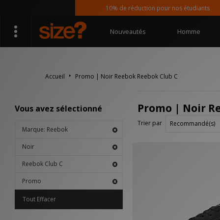
10% de réduction pour nos étudiants
Nouveautés
Homme
Accueil
Promo | Noir Reebok Reebok Club C
Promo | Noir R
Vous avez sélectionné
Trier par
Marque: Reebok
Noir
Reebok Club C
Promo
Tout Effacer