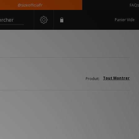
@sizeofficialfr
FAQs
ercher
Panier Vide
Tout Montrer
Produit: