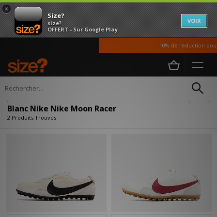
×
Size?
VOIR
size?
OFFERT - Sur Google Play
10% de réduction pour 
Accueil
Blanc Nike Nike Moon Racer
Affiner
Blanc Nike Nike Moon Racer
2 Produits Trouvés