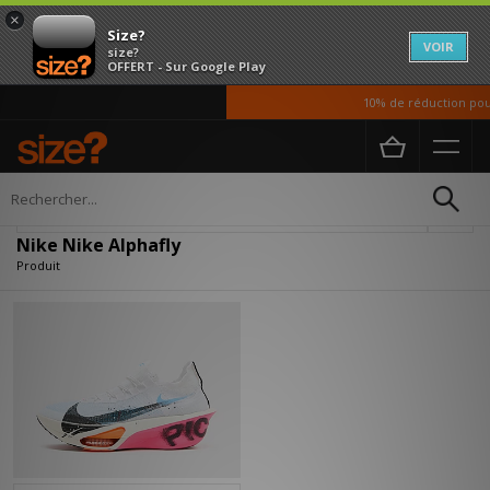
×
Size?
VOIR
size?
OFFERT - Sur Google Play
10% de réduction pour
Accueil
Nike Nike Alphafly
Affiner
Nike Nike Alphafly
Produit