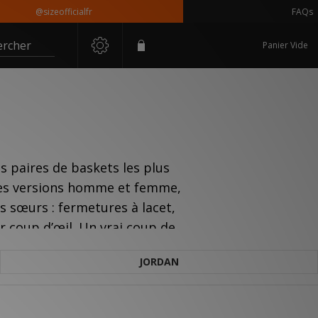
@sizeofficialfr
FAQs
ercher
Panier Vide
es paires de baskets les plus
 des versions homme et femme,
s sœurs : fermetures à lacet,
r coup d’œil. Un vrai coup de
JORDAN