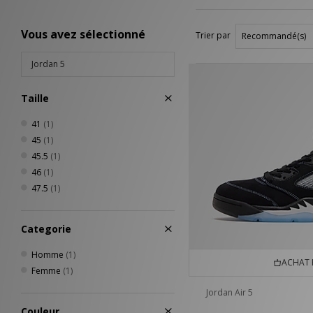
Vous avez sélectionné
Trier par
Jordan 5
Taille
41
(1)
45
(1)
45.5
(1)
46
(1)
47.5
(1)
Categorie
Homme
(1)
ACHAT 
Femme
(1)
Jordan Air 5
Couleur