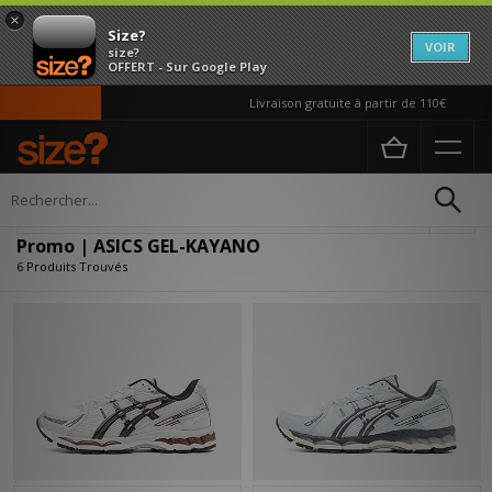
×
Size?
VOIR
size?
OFFERT - Sur Google Play
Livraison gratuite à partir de 110€
Accueil
Promo | ASICS GEL-KAYANO
Affiner
Promo | ASICS GEL-KAYANO
6 Produits Trouvés