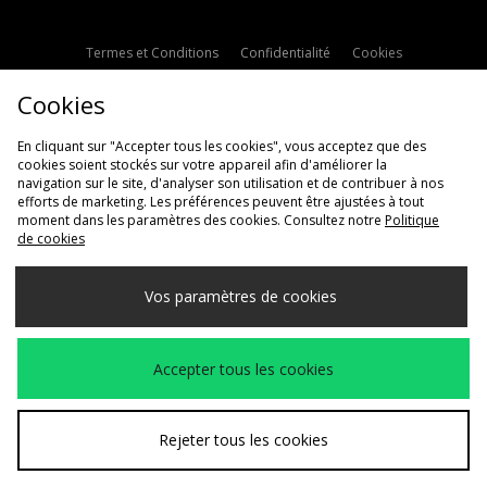
Termes et Conditions
Confidentialité
Cookies
Paramètres des cookies
Contactez-nous
Cookies
Politique d'avis en ligne
Modern Slavery Statement
En cliquant sur "Accepter tous les cookies", vous acceptez que des
cookies soient stockés sur votre appareil afin d'améliorer la
navigation sur le site, d'analyser son utilisation et de contribuer à nos
efforts de marketing. Les préférences peuvent être ajustées à tout
moment dans les paramètres des cookies. Consultez notre
Politique
de cookies
Livraison Vers
Vos paramètres de cookies
France
Nous acceptons les méthodes de paiement suivantes
Accepter tous les cookies
Voir le site internet de l'entreprise
www.jdplc.com
Rejeter tous les cookies
Copyright © 2026 JD Sports Fashion Plc, Tous droits réservés.