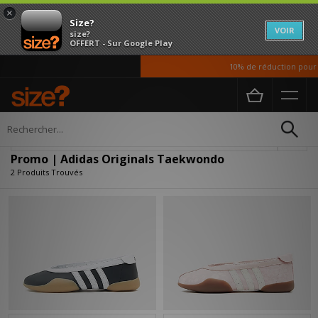
×
Size?
VOIR
size?
OFFERT - Sur Google Play
10% de réduction pour n
Accueil
Promo | Adidas Originals Taekwondo
Affiner
Promo | Adidas Originals Taekwondo
2 Produits Trouvés