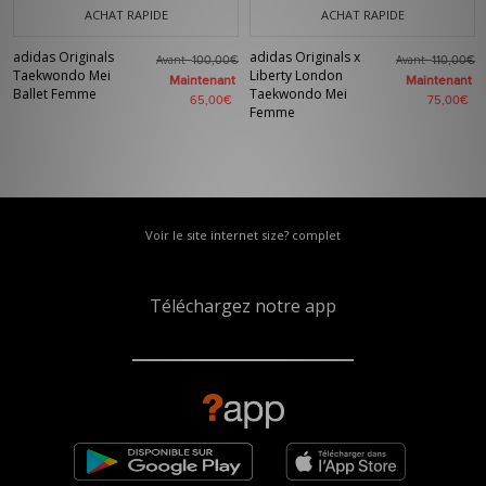
ACHAT RAPIDE
ACHAT RAPIDE
adidas Originals
adidas Originals x
Avant
Avant
100,00€
110,00€
Taekwondo Mei
Liberty London
Maintenant
Maintenant
Ballet Femme
Taekwondo Mei
65,00€
75,00€
Femme
Voir le site internet size? complet
Téléchargez notre app