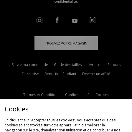
confidentialité
.
TROUVEZ VOTRE MAGASIN
Suivre ma commande
Guide des tailles
Livraison et Retours
Entreprise
Réduction étudiant
Devenir un affilié
Termes et Conditions
Confidentialité
Cookies
Paramètres des cookies
Contactez-nous
Cookies
Politique d'avis en ligne
Modern Slavery Statement
En cliquant sur "Accepter tous les cookies", vous acceptez que des
cookies soient stockés sur votre appareil afin d'améliorer la
navigation sur le site, d'analyser son utilisation et de contribuer à nos