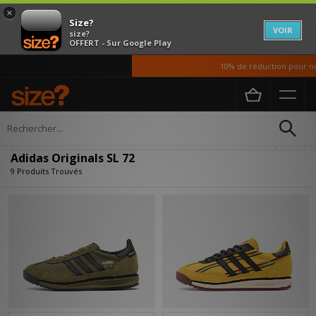
×
Size?
VOIR
size?
OFFERT - Sur Google Play
10% de réduction pour nos 
Accueil
Adidas Originals SL 72
Affiner
Adidas Originals SL 72
9 Produits Trouvés