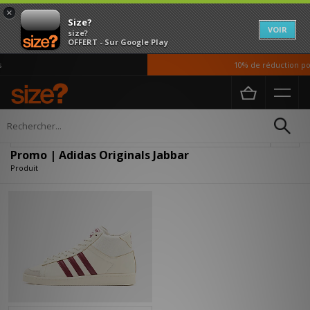
×
Size?
VOIR
size?
OFFERT - Sur Google Play
10% de réduction pou
Accueil
Promo | Adidas Originals Jabbar
Affiner
Promo | Adidas Originals Jabbar
Produit