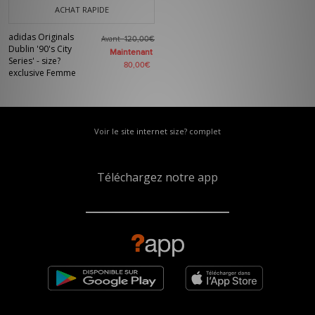
ACHAT RAPIDE
adidas Originals
Avant
120,00€
Dublin '90's City
Maintenant
Series' - size?
80,00€
exclusive Femme
Voir le site internet size? complet
Téléchargez notre app