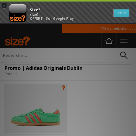
×
Size?
VOIR
size?
OFFERT - Sur Google Play
10% de réduction pour 
Accueil
Promo | Adidas Originals Dublin
Affiner
Promo | Adidas Originals Dublin
Produit