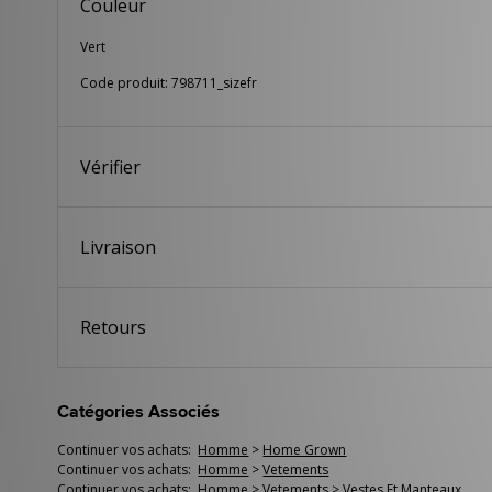
Couleur
Vert
Code produit: 798711_sizefr
Vérifier
Livraison
Retours
Catégories Associés
Continuer vos achats:
Homme
>
Home Grown
Continuer vos achats:
Homme
>
Vetements
Continuer vos achats:
Homme
>
Vetements
>
Vestes Et Manteaux