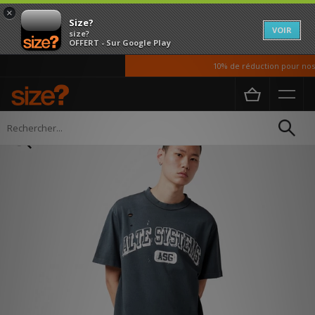
×
Size?
VOIR
size?
OFFERT - Sur Google Play
10% de réduction pour nos é
Accueil
Homme
Vetements
T-shirts