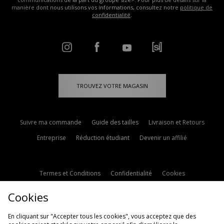
manière dont nous utilisons vos informations, consultez notre
politique de
confidentialité
.
TROUVEZ VOTRE MAGASIN
Suivre ma commande
Guide des tailles
Livraison et Retours
Entreprise
Réduction étudiant
Devenir un affilié
Termes et Conditions
Confidentialité
Cookies
Paramètres des cookies
Contactez-nous
Cookies
Politique d'avis en ligne
Modern Slavery Statement
En cliquant sur "Accepter tous les cookies", vous acceptez que des