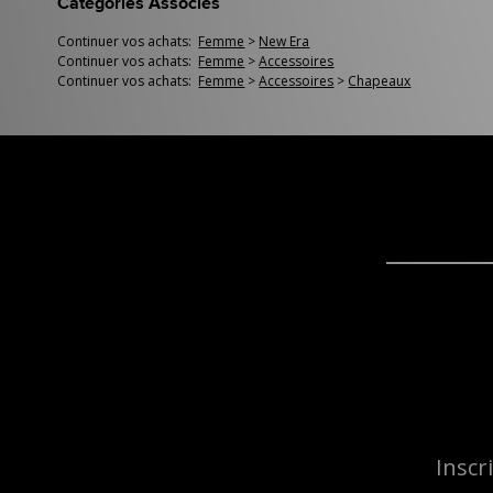
Catégories Associés
Continuer vos achats:
Femme
>
New Era
Continuer vos achats:
Femme
>
Accessoires
Continuer vos achats:
Femme
>
Accessoires
>
Chapeaux
Inscr