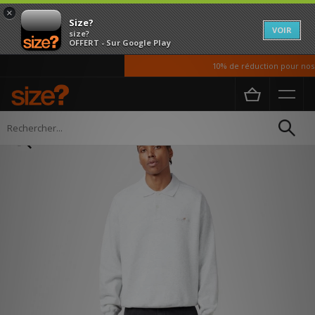
×
Size?
VOIR
size?
OFFERT - Sur Google Play
10% de réduction pour nos é
Accueil
Homme
Vetements
Sweats