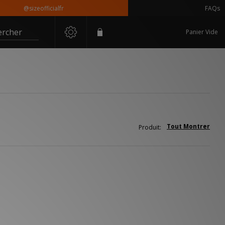
@sizeofficialfr
FAQs
ercher
Panier Vide
Tout Montrer
Produit: