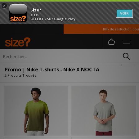
×
Size?
VOIR
size?
OFFERT - Sur Google Play
10% de réduction pour 
Accueil
Homme
Vetements
T-shirts
Affiner
Promo | Nike T-shirts - Nike X NOCTA
2 Produits Trouvés