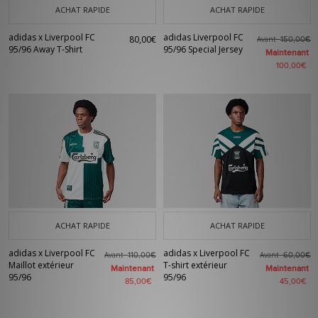
ACHAT RAPIDE
ACHAT RAPIDE
adidas x Liverpool FC
adidas Liverpool FC
80,00€
Avant
150,00€
95/96 Away T-Shirt
95/96 Special Jersey
Maintenant
100,00€
ACHAT RAPIDE
ACHAT RAPIDE
adidas x Liverpool FC
adidas x Liverpool FC
Avant
Avant
110,00€
60,00€
Maillot extérieur
T-shirt extérieur
Maintenant
Maintenant
95/96
95/96
85,00€
45,00€