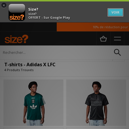
×
Size?
VOIR
size?
OFFERT - Sur Google Play
10% de réduction pour no
Accueil
Homme
Vetements
T-shirts
Affiner
T-shirts - Adidas X LFC
4 Produits Trouvés