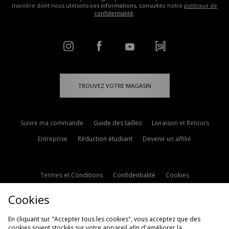
manière dont nous utilisons vos informations, consultez notre
politique de
confidentialité
.
TROUVEZ VOTRE MAGASIN
Suivre ma commande
Guide des tailles
Livraison et Retours
Entreprise
Réduction étudiant
Devenir un affilié
Termes et Conditions
Confidentialité
Cookies
Paramètres des cookies
Contactez-nous
Cookies
Politique d'avis en ligne
Modern Slavery Statement
En cliquant sur "Accepter tous les cookies", vous acceptez que des
cookies soient stockés sur votre appareil afin d'améliorer la