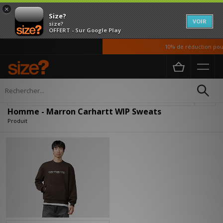
×
Size?
VOIR
size?
OFFERT - Sur Google Play
10% de réduction pour
Accueil
Homme
Vetements
Sweats
Affiner
Homme - Marron Carhartt WIP Sweats
Produit