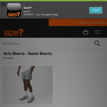
×
Size?
VOIR
size?
OFFERT - Sur Google Play
10% de réduction pour 
Accueil
Homme
Vetements
Shorts
Affiner
Gris Shorts - Swim Shorts
Produit