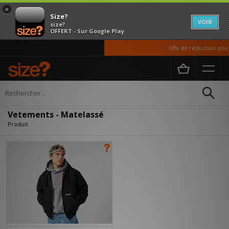
×
Size?
VOIR
size?
OFFERT - Sur Google Play
10% de réduction pour 
Accueil
Homme
Vetements
Affiner
Vetements - Matelassé
Produit