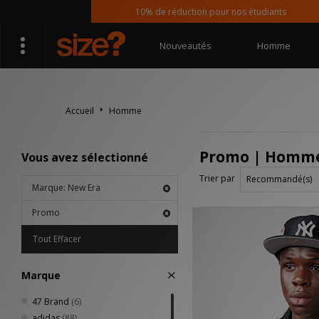
10% de réduction pour nos étudiants
Nouveautés
Homme
Accueil
Homme
Promo | Homme
Vous avez sélectionné
Trier par
Marque: New Era
Promo
Tout Effacer
Marque
47 Brand
(6)
adidas
(88)