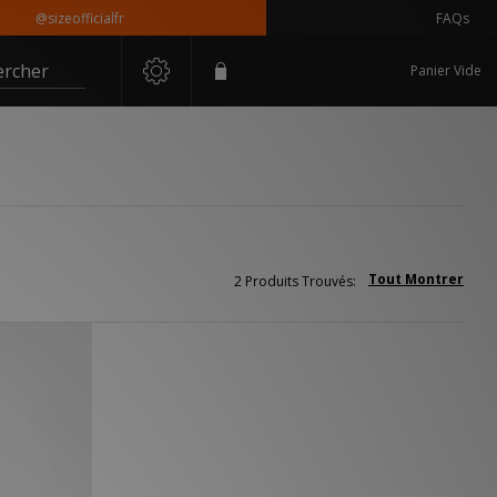
@sizeofficialfr
FAQs
ercher
Panier Vide
Tout Montrer
2 Produits Trouvés: