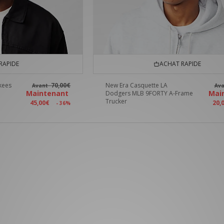
RAPIDE
ACHAT RAPIDE
kees
70,00€
New Era Casquette LA
Avant
Av
Maintenant
Mai
Dodgers MLB 9FORTY A-Frame
Trucker
45,00€
20,
- 36%