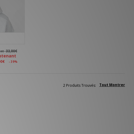
33,00€
ant
ntenant
00€
- 39%
Tout Montrer
2 Produits Trouvés: