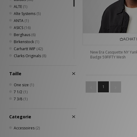
ALTE
(1)
Alte Systems
(5)
ANTA
(1)
ASICS
(16)
Berghaus
(6)
ACHAT 
Birkenstock
(1)
Carhartt WIP
(42)
New Era Casquette NY Yan
Clarks Originals
(8)
Badge 59FIFTY Mesh
Columbia
(22)
Converse
(3)
Taille
DC Shoes
(3)
Diadora
(3)
One size
(1)
1
Dickies
(25)
7 1/2
(1)
Eastpak
(2)
7 3/8
(1)
Fred Perry
(22)
Henri Lloyd
(4)
Categorie
HOKA
(3)
Home Grown
(43)
Accessoires
(2)
Jordan
(6)