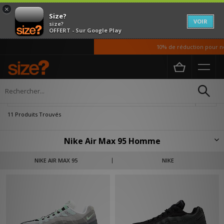
×
Size?
VOIR
size?
OFFERT - Sur Google Play
10% de réduction pour nos 
Accueil
Homme
Affiner
11 Produits Trouvés
Nike Air Max 95 Homme
Size? met à l’honneur l’une des paires de baskets les plus emblématiques
NIKE AIR MAX 95
NIKE
de Nike, disponible dans sa version masculine dans cette collection
spéciale. La Air Max 95 pour homme est proposée dans plusieurs coloris
différents, comme le blanc, le noir ou le gris mais toujours avec les
mêmes caractéristiques qui ont fait sa popularité : Superpositions en
mesh, unité Air, semelle en caoutchouc, tout y est !