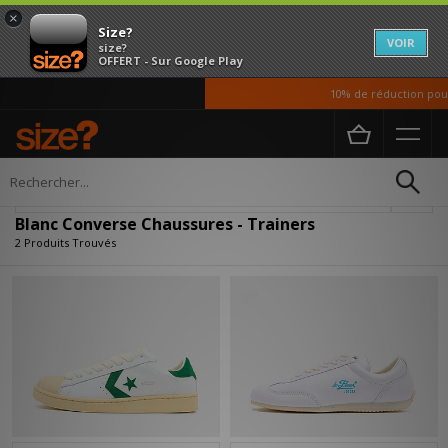
×
Size?
VOIR
size?
OFFERT - Sur Google Play
10% de réduction pour 
Accueil
Homme
Chaussures
Affiner
Blanc Converse Chaussures - Trainers
2 Produits Trouvés