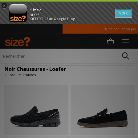
×
Size?
VOIR
size?
OFFERT - Sur Google Play
10% de réduction pour 
Accueil
Homme
Chaussures
Affiner
Noir Chaussures - Loafer
2 Produits Trouvés