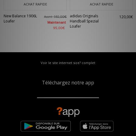
ACHAT RAPIDE
ACHAT RAPIDE
New Balance 1906L
adidas Originals
120,00€
Avant
140,00€
Loafer
Handball Spezial
Maintenant
Loafer
95,00€
Voir le site internet size? complet
Téléchargez notre app