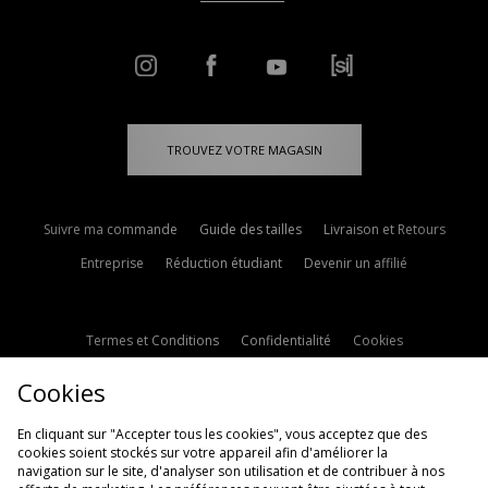
TROUVEZ VOTRE MAGASIN
Suivre ma commande
Guide des tailles
Livraison et Retours
Entreprise
Réduction étudiant
Devenir un affilié
Termes et Conditions
Confidentialité
Cookies
Paramètres des cookies
Contactez-nous
Cookies
Politique d'avis en ligne
Modern Slavery Statement
En cliquant sur "Accepter tous les cookies", vous acceptez que des
cookies soient stockés sur votre appareil afin d'améliorer la
navigation sur le site, d'analyser son utilisation et de contribuer à nos