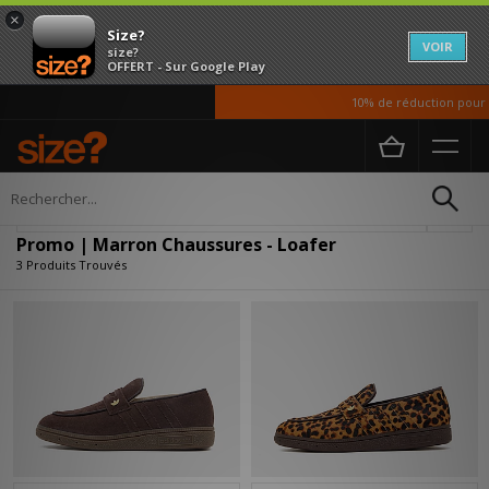
×
Size?
VOIR
size?
OFFERT - Sur Google Play
10% de réduction pour no
Accueil
Homme
Chaussures
Affiner
Promo | Marron Chaussures - Loafer
3 Produits Trouvés