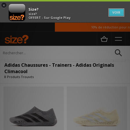
×
Size?
VOIR
size?
OFFERT - Sur Google Play
10% de réduction pour nos
Accueil
Homme
Chaussures
Affiner
Adidas Chaussures - Trainers - Adidas Originals
Climacool
8 Produits Trouvés