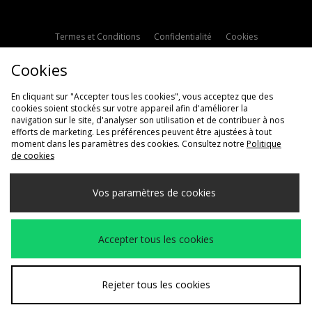
Termes et Conditions
Confidentialité
Cookies
Paramètres des cookies
Contactez-nous
Cookies
Politique d'avis en ligne
Modern Slavery Statement
En cliquant sur "Accepter tous les cookies", vous acceptez que des
cookies soient stockés sur votre appareil afin d'améliorer la
navigation sur le site, d'analyser son utilisation et de contribuer à nos
efforts de marketing. Les préférences peuvent être ajustées à tout
moment dans les paramètres des cookies. Consultez notre
Politique
de cookies
Livraison Vers
Vos paramètres de cookies
France
Nous acceptons les méthodes de paiement suivantes
Accepter tous les cookies
Voir le site internet de l'entreprise
www.jdplc.com
Rejeter tous les cookies
Copyright © 2026 JD Sports Fashion Plc, Tous droits réservés.