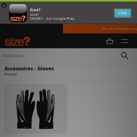
×
Size?
VOIR
size?
OFFERT - Sur Google Play
10% de réduction pour
Accueil
Homme
Accessoires
Affiner
Accessoires - Gloves
Produit