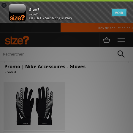
×
Size?
VOIR
size?
OFFERT - Sur Google Play
10% de réduction pour 
Accueil
Homme
Accessoires
Affiner
Promo | Nike Accessoires - Gloves
Produit