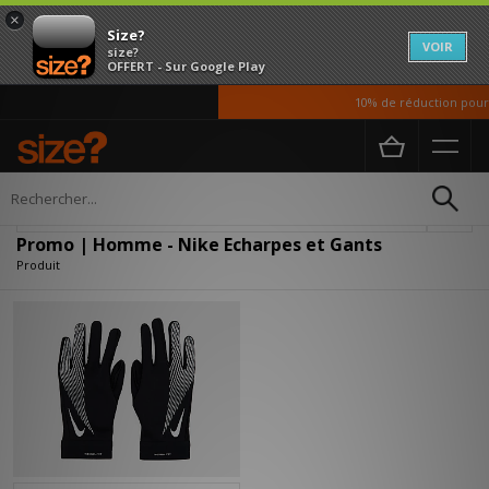
×
Size?
VOIR
size?
OFFERT - Sur Google Play
10% de réduction pour n
Accueil
Homme
Accessoires
Echarpes et Gants
Affiner
Promo | Homme - Nike Echarpes et Gants
Produit