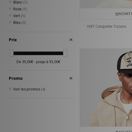
Blanc
(1)
Salomon
(14)
Rose
(1)
Saucony
(5)
ACHAT 
Vert
(1)
Stance
(3)
Bleu
(3)
VISIT Casquette Tizzano
The North Face
(2)
Timberland
(2)
Prix
UGG
(17)
Vans
(2)
VISIT
(8)
Promo
Voir les promos
(4)