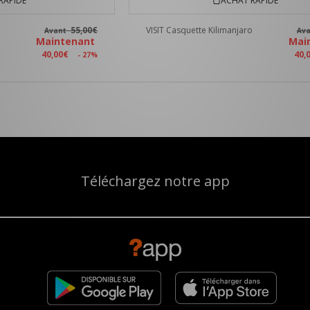
RAPIDE
ACHAT RAPIDE
55,00€
VISIT Casquette Kilimanjaro
Avant
Av
Maintenant
Mai
40,00€
40,
- 27%
Téléchargez notre app