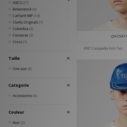
ASICS
(27)
Birkenstock
(6)
Carhartt WIP
(19)
Clarks Originals
(7)
Columbia
(2)
Converse
(3)
ACHAT 
Crocs
(1)
Dickies
(5)
VISIT Casquette Koh Tao
Eastpak
(13)
Taille
Havaianas
(8)
Home Grown
(2)
One size
(8)
Jordan
(3)
Keen
(11)
Categorie
New Balance
(20)
New Era
(21)
Accessoires
(8)
Nike
(58)
Oakley
(13)
Couleur
PUMA
(16)
Quiksilver
(1)
Noir
(2)
Reebok
(6)