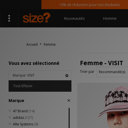
10% de réduction pour nos étudiants
Nouveautés
Homme
Accueil
Femme
Femme - VISIT
Vous avez sélectionné
Trier par
Marque: VISIT
Tout Effacer
Marque
47 Brand
(14)
adidas
(127)
Alte Systems
(9)