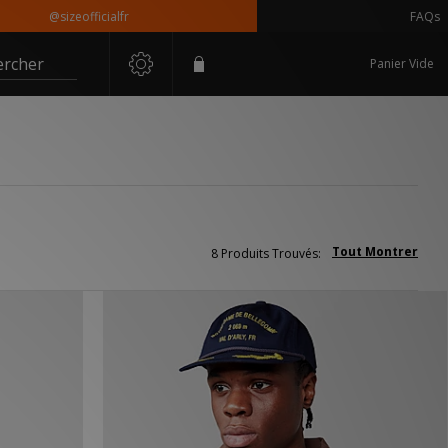
@sizeofficialfr
FAQs
ercher
Panier Vide
Tout Montrer
8 Produits Trouvés: