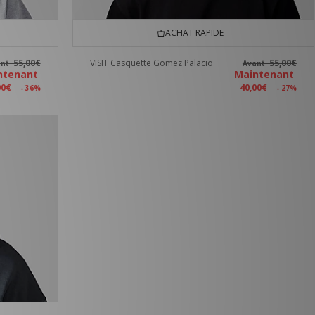
ACHAT RAPIDE
55,00€
VISIT Casquette Gomez Palacio
55,00€
ant
Avant
ntenant
Maintenant
00€
40,00€
- 36%
- 27%