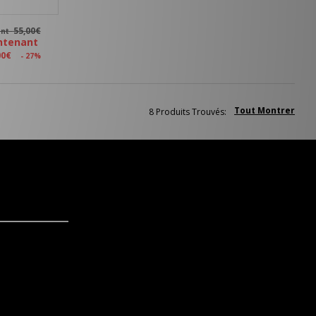
55,00€
ant
ntenant
00€
- 27%
Tout Montrer
8 Produits Trouvés: