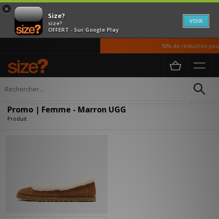
×
Size?
VOIR
size?
OFFERT - Sur Google Play
10% de réduction pour
Accueil
Femme
Affiner
Promo | Femme - Marron UGG
Produit