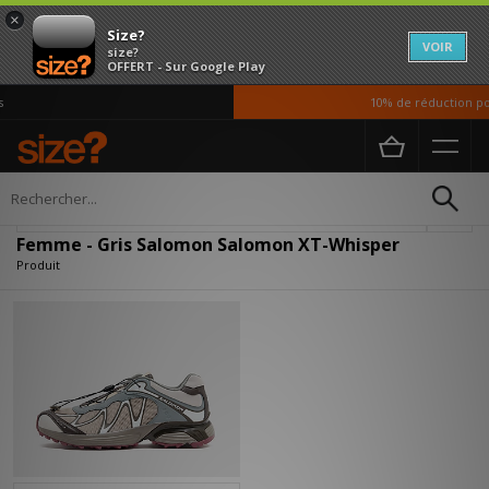
×
Size?
VOIR
size?
OFFERT - Sur Google Play
10% de réduction pou
Accueil
Femme
Affiner
Femme - Gris Salomon Salomon XT-Whisper
Produit