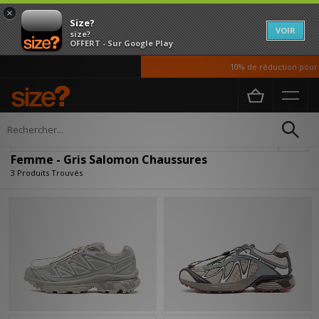
×
Size?
VOIR
size?
OFFERT - Sur Google Play
10% de réduction pour n
Accueil
Femme
Chaussures
Affiner
Femme - Gris Salomon Chaussures
3 Produits Trouvés