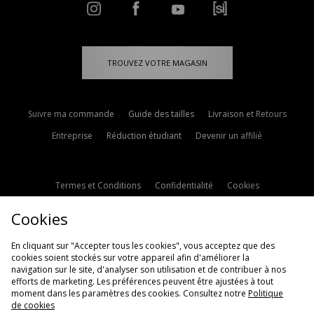
TROUVEZ VOTRE MAGASIN
Suivre ma commande
Guide des tailles
Livraison et Retours
Entreprise
Réduction étudiant
Devenir un affilié
Termes et Conditions
Confidentialité
Cookies
Paramètres des cookies
Contactez-nous
Cookies
Politique d'avis en ligne
Modern Slavery Statement
En cliquant sur "Accepter tous les cookies", vous acceptez que des
cookies soient stockés sur votre appareil afin d'améliorer la
navigation sur le site, d'analyser son utilisation et de contribuer à nos
efforts de marketing. Les préférences peuvent être ajustées à tout
moment dans les paramètres des cookies. Consultez notre
Politique
de cookies