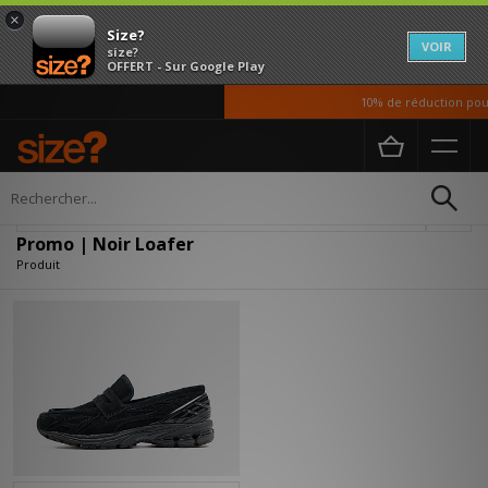
×
Size?
VOIR
size?
OFFERT - Sur Google Play
10% de réduction pour
Accueil
Promo | Noir Loafer
Affiner
Promo | Noir Loafer
Produit