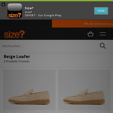
×
Size?
VOIR
size?
OFFERT - Sur Google Play
10% de réduction pour
Accueil
Beige Loafer
Affiner
Beige Loafer
2 Produits Trouvés