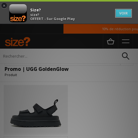
×
Size?
VOIR
size?
OFFERT - Sur Google Play
10% de réduction pour
Accueil
Promo | UGG GoldenGlow
Affiner
Promo | UGG GoldenGlow
Produit