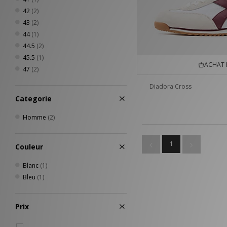
42
(2)
43
(2)
44
(1)
44.5
(2)
45.5
(1)
ACHAT 
47
(2)
Diadora Cross
Categorie
Homme
(2)
1
Couleur
Blanc
(1)
Bleu
(1)
Prix