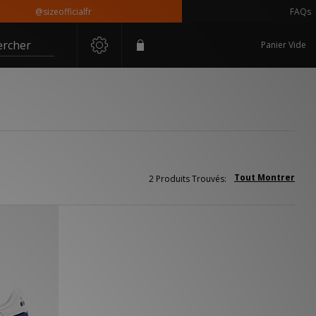
@sizeofficialfr
FAQs
ercher
Panier Vide
Tout Montrer
2 Produits Trouvés: