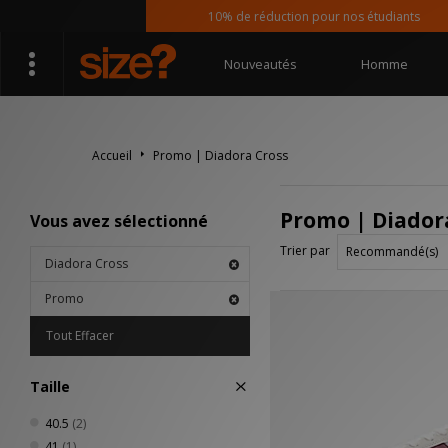
10% de réduction pour nos étudiants
Nouveautés
Homme
Accueil
Promo | Diadora Cross
Promo | Diador
Vous avez sélectionné
Trier par
Diadora Cross
Promo
Tout Effacer
Taille
40.5
(2)
41
(1)