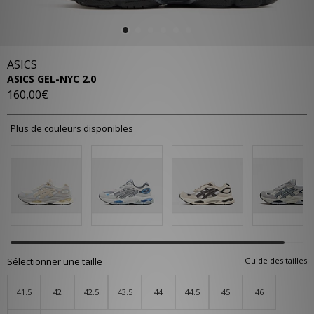
ASICS
ASICS GEL-NYC 2.0
160,00€
Plus de couleurs disponibles
Sélectionner une taille
Guide des tailles
41.5
42
42.5
43.5
44
44.5
45
46