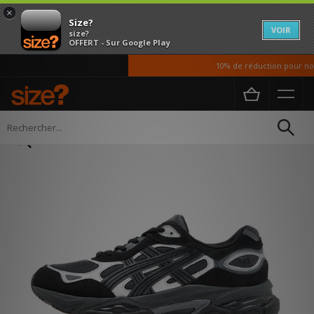
×
Size?
VOIR
size?
OFFERT - Sur Google Play
10% de réduction pour nos 
Accueil
Homme
Chaussures