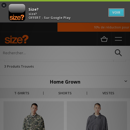
×
Size?
VOIR
size?
OFFERT - Sur Google Play
10% de réduction pour no
Accueil
Homme
Vetements
Vestes et Manteaux
Affiner
3 Produits Trouvés
Home Grown
Depuis ses débuts, Home Grown est reconnue pour ses designs
T-SHIRTS
SHORTS
VESTES
progressistes inspirés de la mode urbaine. L'identité de la marque se
caractérise par un style épuré, des tissus de qualité et des palettes de
couleurs intemporelles.