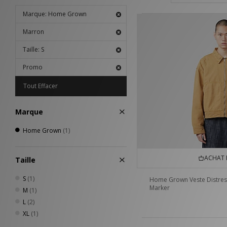
Marque: Home Grown
Marron
Taille: S
Promo
Tout Effacer
Marque
Home Grown
(1)
ACHAT 
Taille
S
(1)
Home Grown Veste Distre
Marker
M
(1)
L
(2)
XL
(1)